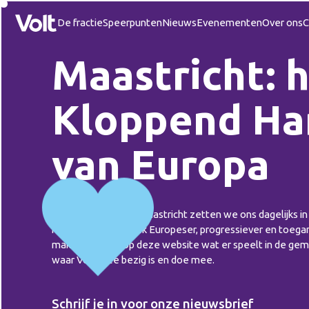
De fractie
Speerpunten
Nieuws
Evenementen
Over ons
C
Maastricht: 
Kloppend Ha
van Europa
Als fractie van Volt Maastricht zetten we ons dagelijks i
Maastrichtse politiek Europeser, progressiever en toegan
maken. Ontdek op deze website wat er speelt in de ge
waar Volt mee bezig is en doe mee.
Schrijf je in voor onze nieuwsbrief