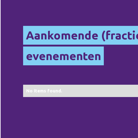
Aankomende (fracti
evenementen
No items found.
No items found.