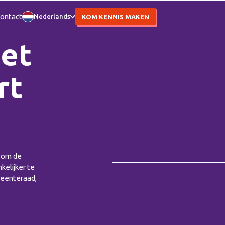
ontact
Nederlands
KOM KENNIS MAKEN
het
rt
n om de
kelijker te
meenteraad,